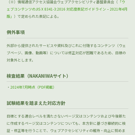
（※）情報通信アクセス協議会ウェブアクセシビリティ基盤委員会（
「ウ
ェブコンテンツのJIS X 8341-3:2016 対応度表記ガイドライン – 2021年4月
版」
）で定められた表記による。
例外事項
外部から提供されたサービスや資料及びこれに付随するコンテンツ（ウェ
ブページ、画像、動画等）については修正対応が困難であるため、目標の
対象外とします。
検査結果（NAKANIWAサイト）
2024年7月時点（PDF掲載）
試験結果を踏まえた対応方針
目標とする適合レベルを満たさないページ又はコンテンツおよび今後新た
に作成するページ又はコンテンツについても、本方針に基づき継続的に検
証・修正等を行うことで、ウェブアクセシビリティの維持・向上に努めま