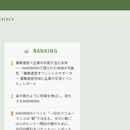
IWA
EMBER
RANKING
農業遺産×企業の共創が生む未来
──NAKANIWAで語られた地域の可能
性 「農業遺産オフィシャルサポータ
ー 農業遺産地域と企業の交流イベン
ト」レポート
森の樹のように枝葉を伸ばし、変化
するNAKANIWA
NAKANIWAイベント「一日のパフォー
マンスは“朝”で決まる。ヨガと朝ご
はんのヒント〜明日の朝のために、
今日の疲れをリセット〜」レポート