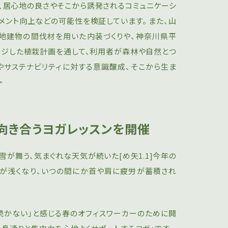
、居⼼地の良さやそこから誘発されるコミュニケーシ
メント向上などの可能性を検証しています。 また、山
地建物の間伐材を⽤いた内装づくりや、神奈川県平
ージした植栽計画を通して、利⽤者が森林や⾃然とつ
やサステナビリティに対する意識醸成、そこから⽣ま
>
に向き合うヨガレッスンを開催
が舞う、気まぐれな天気が続いた[め矢1.1]今年の
吸が浅くなり、いつの間にか首や肩に疲労が蓄積され
続かない」と感じる春のオフィスワーカーのために開