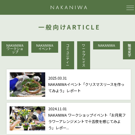
NAKAN
一般向けARTICLE
NAKANIWA
NAKANIWA
コ
ワ
NAKANIWA
職
ワークショ
イベント
ミ
ー
場
ップ
ュ
ク
見
ニ
プ
学
テ
レ
ィ
イ
ー
ス
2025.03.31
NAKANIWAイベント「クリスマスリースを作っ
てみよう」レポート
2024.11.01
NAKANIWA ワークショップイベント「お月見フ
ラワーアレンジメントで十五夜を感じてみよ
う」レポー...