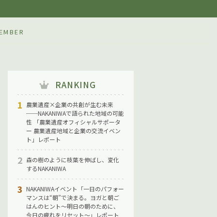
IWA
EMBER
RANKING
農業遺産×企業の共創が生む未来
──NAKANIWAで語られた地域の可能
性 「農業遺産オフィシャルサポータ
ー 農業遺産地域と企業の交流イベン
ト」レポート
森の樹のように枝葉を伸ばし、変化
するNAKANIWA
NAKANIWAイベント「一日のパフォー
マンスは“朝”で決まる。ヨガと朝ご
はんのヒント〜明日の朝のために、
今日の疲れをリセット〜」レポート