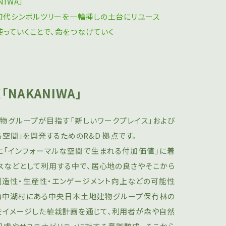
IWA」
の初代シンボルツリーを一輪挿しの土台にリユース
っていくことで、命をつなげていく
NAKANIWA」
地建物グループが⽬指す「新しいワークプレイス」および
空間」を開発するためのR&D 拠点です。
特に「インフォーマルな空間で⽣まれる付加価値」に着
スなどとして利用する中で、居⼼地の良さやそこから
創造性・⽣産性・エンゲージメント向上などの可能性
県⼭中湖村にある中央⽇本⼟地建物グループ保有林の
をイメージした植栽計画を通じて、利⽤者が森や⾃然