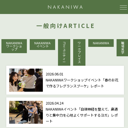
NAKAN
一般向けARTICLE
NAKANIWA
NAKANIWA
コ
ワ
NAKANIWA
職
ワークショ
イベント
ミ
ー
場
ップ
ュ
ク
見
ニ
プ
学
テ
レ
ィ
イ
ー
ス
2026.06.01
NAKANIWAワークショップイベント「春のお花
で作るフレグランスブーケ」レポート
2026.04.24
NAKANIWAイベント「自律神経を整えて、鼻通
りと集中力を心地よくサポートするヨガ」レポ
ート