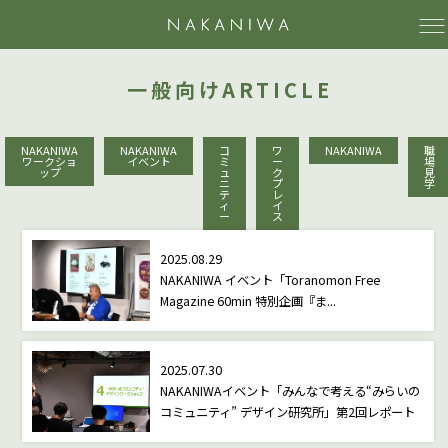
NAKAN
一般向けARTICLE
NAKANIWA
NAKANIWA
コ
ワ
NAKANIWA
職
ワークショ
イベント
ミ
ー
場
ップ
ュ
ク
見
ニ
プ
学
テ
レ
ィ
イ
ー
ス
2025.08.29
NAKANIWA イベント「Toranomon Free
Magazine 60min 特別企画『ま...
2025.07.30
NAKANIWAイベント「みんなで考える“みらいの
コミュニティ” デザイン研究所」第2回レポート