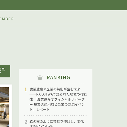
IWA
EMBER
場見
学
RANKING
農業遺産×企業の共創が生む未来
──NAKANIWAで語られた地域の可能
性 「農業遺産オフィシャルサポータ
ー 農業遺産地域と企業の交流イベン
ト」レポート
森の樹のように枝葉を伸ばし、変化
するNAKANIWA