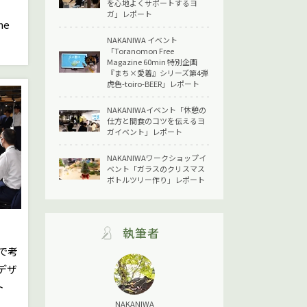
を心地よくサポートするヨ
ガ」レポート
ne
NAKANIWA イベント
「Toranomon Free
Magazine 60min 特別企画
『まち×愛着』シリーズ第4弾
虎色-toiro-BEER」レポート
NAKANIWAイベント「休憩の
仕方と間食のコツを伝えるヨ
ガイベント」レポート
NAKANIWAワークショップイ
ベント「ガラスのクリスマス
ボトルツリー作り」レポート
執筆者
なで考
デザ
ト
NAKANIWA