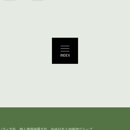
INDEX
日本土地建物Chuo Nittochi
リティ方針
個人情報保護方針
中央日本土地建物グループ